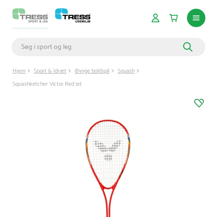
Hjem
Sport & Idræt
Øvrige boldspil
Squash
Squashketcher Victor Red Jet