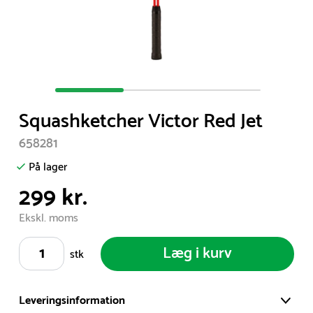
Item
1
Squashketcher Victor Red Jet
of
3
658281
På lager
299 kr.
Ekskl. moms
Læg i kurv
stk
Leveringsinformation