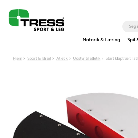
Motorik & Læring
Spil 
Hjem
Sport & Idræt
Atletik
Udstyr til atletik
Start klaptræ til atl