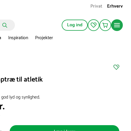
Privat
Erhverv
Log ind
n
Inspiration
Projekter
ptræ til atletik
god lyd og synlighed.
r.
s