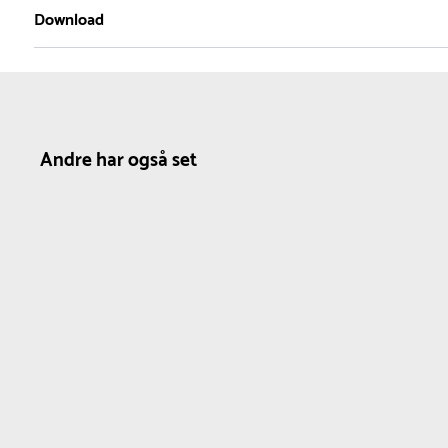
1
Download
Materiale
Farve
Model
Træ
Hvid
Indendørs
Produktdatablad
Rød
Udendørs
Andre har også set