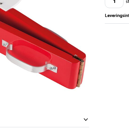
s
Leveringsin
Vi har et st
5.000 forske
- Leveringst
- Leveringsti
- I tilfælde 
telefon med 
Alle vores le
normalt blive
være længer