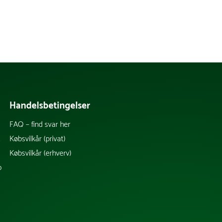
Handelsbetingelser
FAQ – find svar her
k
Købsvilkår (privat)
Købsvilkår (erhverv)
b