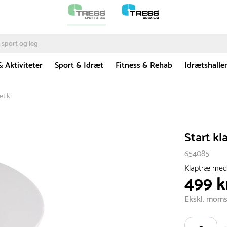
& Aktiviteter
Sport & Idræt
Fitness & Rehab
Idrætshalle
etik
Start kla
654085
Klaptræ med 
499 k
Ekskl. mom