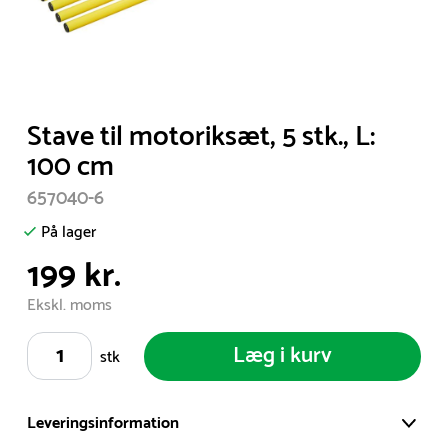
Item
Stave til motoriksæt, 5 stk., L:
1
100 cm
of
657040-6
1
På lager
199 kr.
Ekskl. moms
Læg i kurv
stk
Leveringsinformation