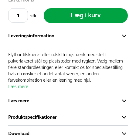
Ekskl. moms
Læg i kurv
stk
Leveringsinformation
Vi har et stort og effektivt lager på ca. 6.000 kvadratmeter
Flytbar tilskuere- eller udskiftningsbænk med stel i
med mere end 5.000 forskellige produkter på hylderne til
pulverlakeret stål og plastsæder med ryglæn. Vælg mellem
flere standardløsninger, eller kontakt os for specialbestilling,
omgående levering.
hvis du ønsker et andet antal sæder, en anden
farvekombination eller en løsning med hjul.
- Leveringstiden på lagervarer er i Danmark normalt 1-3
Læs mere
hverdage
- Leveringstiden på specialvarer og bestillingsvarer oplyses
Læs mere
ved bestilling
- I tilfælde af restordre vil kundeservice kontakte dig via e-
Produktspecifikationer
Flytbar tilskuere- eller udskiftningsbænk med stel i
mail eller telefon med information om forventet
pulverlakeret stål og plastsæder med ryglæn. Vælg
leveringstidspunkt
Download
mellem flere standardløsninger, eller kontakt os for
Materiale:
Plast