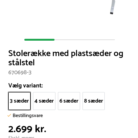
Item
1
Stolerække med plastsæder og
of
stålstel
3
670698-3
Vælg variant:
3 sæder
4 sæder
6 sæder
8 sæder
Bestillingsvare
2.699 kr.