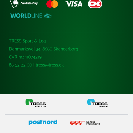
TRESS Sport & Leg
Danmarksvej 34, 8660 Skanderborg
CVR nr.: 11074219
86 52 22 00 | tress@tress.dk