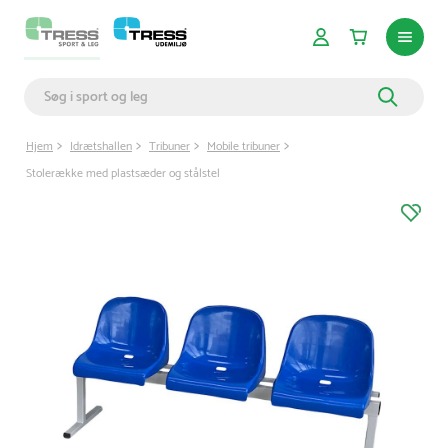
Hjem
Idrætshallen
Tribuner
Mobile tribuner
Stolerække med plastsæder og stålstel