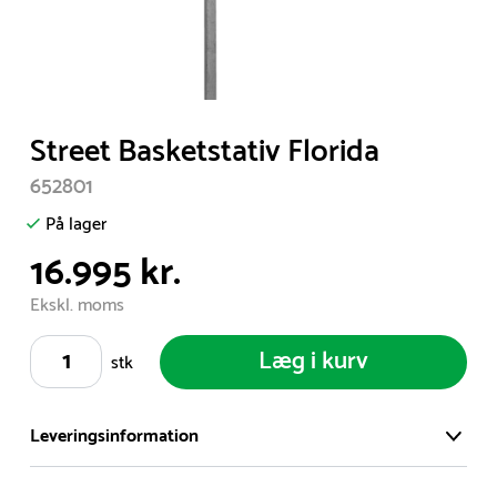
Item
Street Basketstativ Florida
1
652801
of
1
På lager
16.995 kr.
Ekskl. moms
Læg i kurv
stk
Leveringsinformation