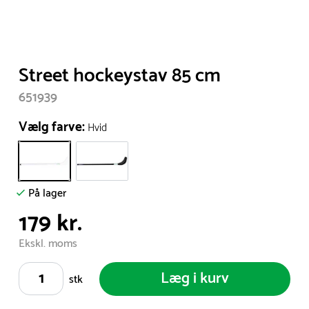
Item
Street hockeystav 85 cm
1
651939
of
1
Vælg farve:
Hvid
På lager
179 kr.
Ekskl. moms
Læg i kurv
stk