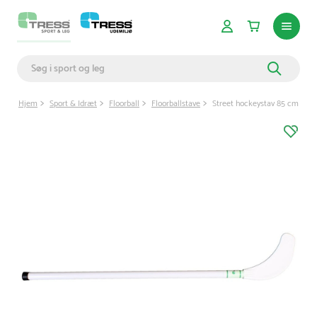
Hjem
Sport & Idræt
Floorball
Floorballstave
Street hockeystav 85 cm