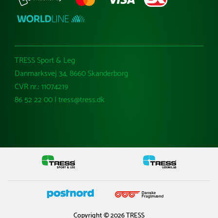
TRESS Sport & Leg
Danmarksvej 34, 8660 Skanderborg
CVR nr.: 11074219
86 52 22 00 | tress@tress.dk
Copyright © 2026 TRESS