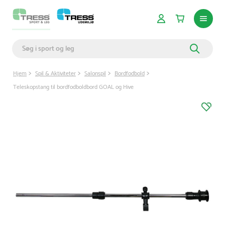
Hjem
Spil & Aktiviteter
Salonspil
Bordfodbold
Teleskopstang til bordfodboldbord GOAL og Hive