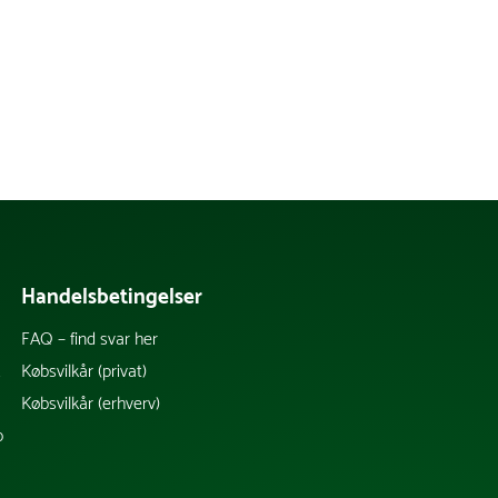
Handelsbetingelser
FAQ – find svar her
k
Købsvilkår (privat)
Købsvilkår (erhverv)
b