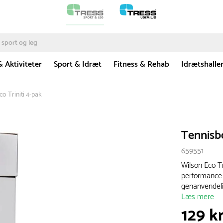
& Aktiviteter
Sport & Idræt
Fitness & Rehab
Idrætshalle
o Triniti 4-pak
Tennisbo
659551
Wilson Eco Tr
performance 
genanvendeli
Læs mere
129 kr