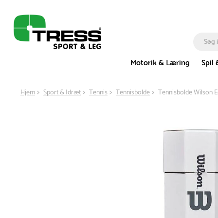
Motorik & Læring
Spil 
Hjem
Sport & Idræt
Tennis
Tennisbolde
Tennisbolde Wilson Ec