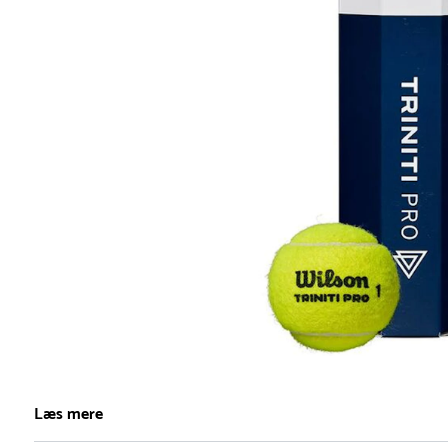
Item
1
Læs mere
of