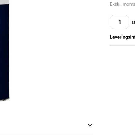
Ekskl. mom
s
Leveringsin
Vi har et st
5.000 forske
- Leveringst
- Leveringsti
- I tilfælde 
telefon med 
Alle vores le
normalt blive
være længer