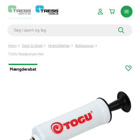
Hjem
Sport & Idræt
Idrætstilbehør
Boldpumper
TOGU Boldpumpe Mini
Mængderabat