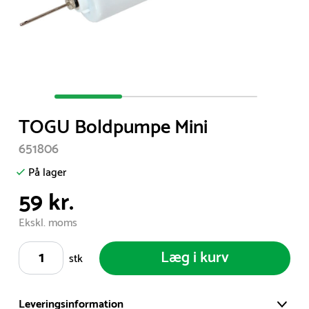
Item
1
TOGU Boldpumpe Mini
of
3
651806
På lager
59 kr.
Ekskl. moms
Læg i kurv
stk
Leveringsinformation