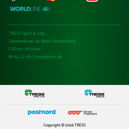
TRESS Sport & Leg
Danmarksvej 34, 8660 Skanderborg
CVR nr.: 11074219
86 52 22 00 | tress@tress.dk
Copyright © 2026 TRESS