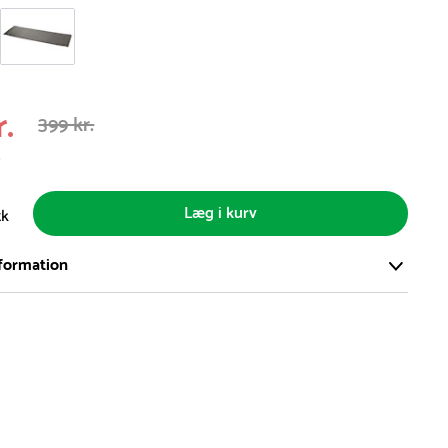
r.
399 kr.
s
Læg i kurv
tk
formation
ort og effektivt lager på ca. 6.000 kvadratmeter med mere end
llige produkter på hylderne til omgående levering.
iden på lagervarer er i Danmark normalt 1-3 hverdage
den på specialvarer og bestillingsvarer oplyses ved bestilling
af restordre vil kundeservice kontakte dig via e-mail eller