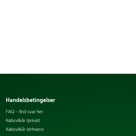
Handelsbetingelser
FAQ – find svar her
k
Købsvilkår (privat)
Købsvilkår (erhverv)