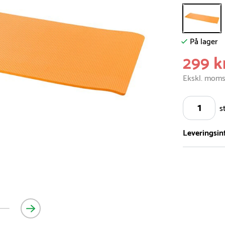
På lager
299 k
Ekskl. mom
s
Leveringsin
Vi har et st
5.000 forske
- Leveringst
- Leveringsti
- I tilfælde 