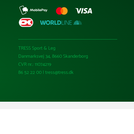
TRESS Sport & Leg
Danmarksvej 34, 8660 Skanderborg
CVR nr.: 11074219
86 52 22 00 | tress@tress.dk