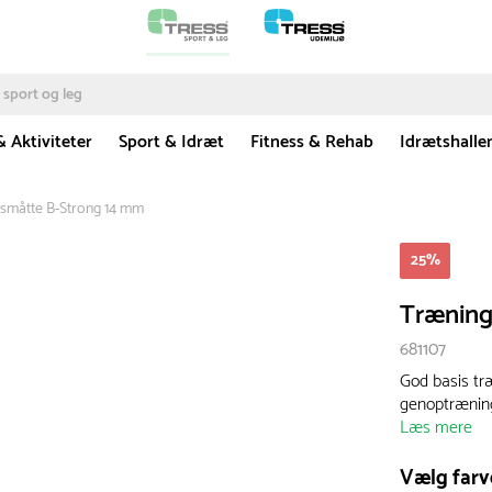
& Aktiviteter
Sport & Idræt
Fitness & Rehab
Idrætshalle
småtte B-Strong 14 mm
25
%
Træning
681107
God basis træ
genoptrænin
Læs mere
Vælg farv