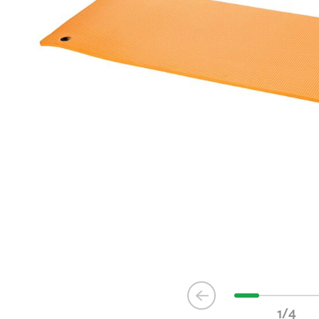
Item
1
1/4
of