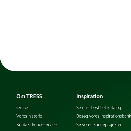
Om TRESS
Inspiration
Om os
Se eller bestil et katalog
Vores historie
Besøg vores inspirationsban
Kontakt kundeservice
Se vores kundeprojekter