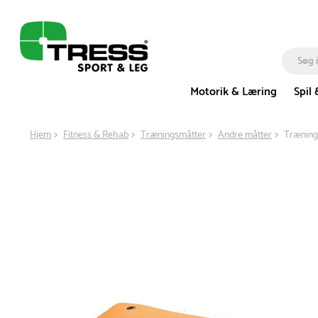
Motorik & Læring
Spil 
Hjem
Fitness & Rehab
Træningsmåtter
Andre måtter
Træning