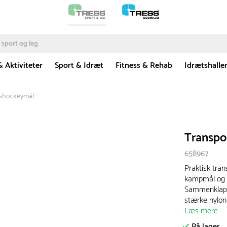
& Aktiviteter
Sport & Idræt
Fitness & Rehab
Idrætshalle
 ishockeymål
Transpo
658967
Praktisk tran
kampmål og m
Sammenklappe
stærke nylonh
Læs mere
På lager