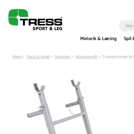
Motorik & Læring
Spil 
Hjem
Sport & Idræt
Ishockey
Ishockeymål
Transportvogn til