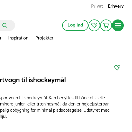
Privat
Erhverv
Log ind
n
Inspiration
Projekter
rtvogn til ishockeymål
sportvogn til ishockeymål. Kan benyttes til både officielle
indre junior- eller træningsmål, da den er højdejusterbar.
lig opbygning for minimal pladsoptagelse. Udstyret med
jul.