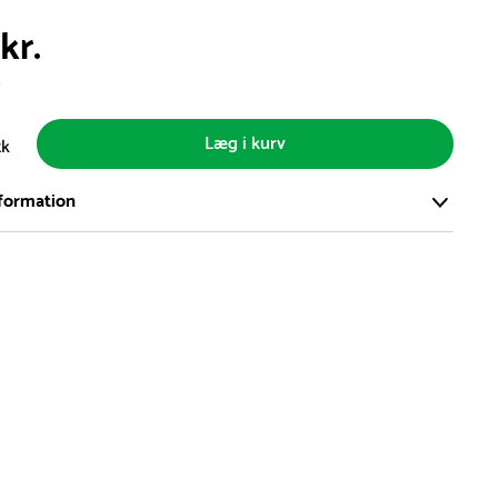
kr.
s
Læg i kurv
tk
formation
ort og effektivt lager på ca. 6.000 kvadratmeter med mere end
llige produkter på hylderne til omgående levering.
iden på lagervarer er i Danmark normalt 1-3 hverdage
den på specialvarer og bestillingsvarer oplyses ved bestilling
af restordre vil kundeservice kontakte dig via e-mail eller
information om forventet leveringstidspunkt
gepladser produceres på bestilling, hvilket betyder, at de