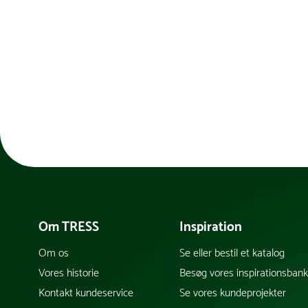
Om TRESS
Inspiration
Om os
Se eller bestil et katalog
Vores historie
Besøg vores inspirationsban
Kontakt kundeservice
Se vores kundeprojekter