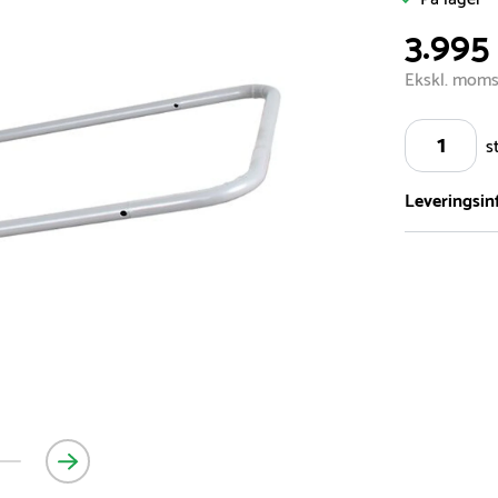
3.995 
Ekskl. mom
s
Leveringsin
Vi har et st
5.000 forske
- Leveringst
- Leveringsti
- I tilfælde 
telefon med 
Alle vores le