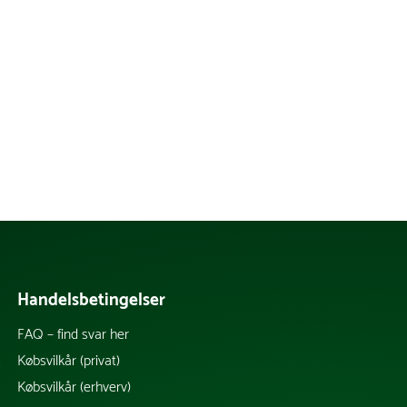
Handelsbetingelser
FAQ – find svar her
k
Købsvilkår (privat)
Købsvilkår (erhverv)