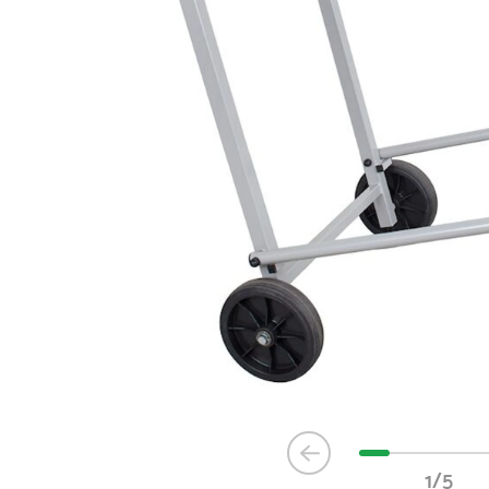
Item
1
1/5
of