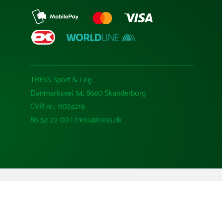
TRESS Sport & Leg
Danmarksvej 34, 8660 Skanderborg
CVR nr.: 11074219
86 52 22 00 | tress@tress.dk