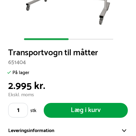
Item
1
Transportvogn til måtter
of
2
651404
På lager
2.995 kr.
Ekskl. moms
Læg i kurv
stk
Leveringsinformation