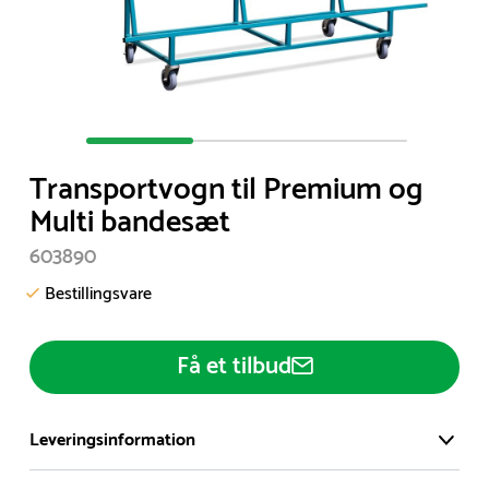
Item
1
Transportvogn til Premium og
of
Multi bandesæt
3
603890
Bestillingsvare
Få et tilbud
Leveringsinformation