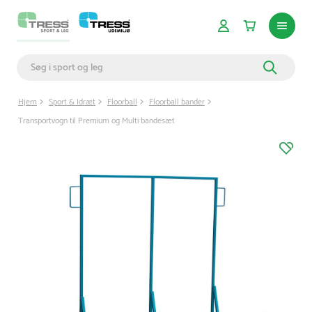
Hjem
Sport & Idræt
Floorball
Floorball bander
Transportvogn til Premium og Multi bandesæt