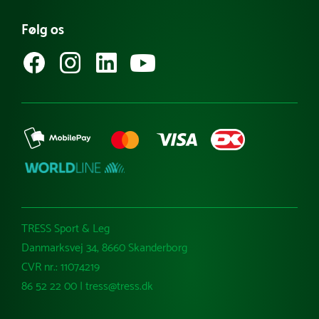
Bliv en del af vores e-mailklub
Købsvilkår (privat)
Whistleblowerordning
Specialdesign dit eget net
Følg os
Købsvilkår (erhverv)
TRESS Sport & Leg
Danmarksvej 34, 8660 Skanderborg
CVR nr.: 11074219
86 52 22 00 | tress@tress.dk