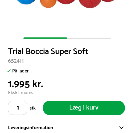
Item
1
Trial Boccia Super Soft
of
2
652411
På lager
1.995 kr.
Ekskl. moms
Læg i kurv
stk
Leveringsinformation