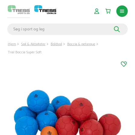
Hjem
Spil & Aktiviteter
Boldspil
Boccia & petanque
Trial Boccia Super Soft