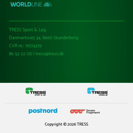
TRESS Sport & Leg
Danmarksvej 34, 8660 Skanderborg
CVR nr.: 11074219
86 52 22 00 | tress@tress.dk
Copyright © 2026 TRESS