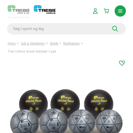
Hjem
Spil & Aktiviteter
Bolde
Boldpakker
Trial Ultima Street boldsæt 7-pak