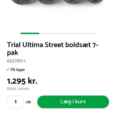
Item
1
Trial Ultima Street boldsæt 7-
of
pak
4
652780-1
På lager
1.295 kr.
Ekskl. moms
Læg i kurv
stk