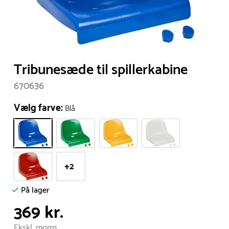
Item
Tribunesæde til spillerkabine
1
670636
of
1
Vælg farve:
Blå
+2
På lager
369 kr.
Ekskl. moms