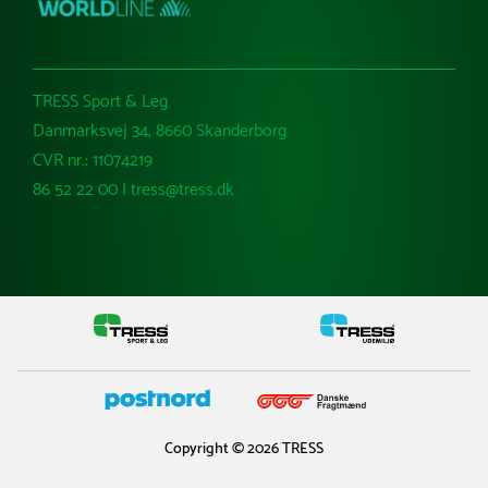
TRESS Sport & Leg
Danmarksvej 34, 8660 Skanderborg
CVR nr.: 11074219
86 52 22 00 | tress@tress.dk
Copyright © 2026 TRESS