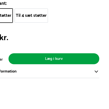
ant:
støtter
Til 4 sæt støtter
kr.
s
Læg i kurv
ar
formation
ort og effektivt lager på ca. 6.000 kvadratmeter med mere end
llige produkter på hylderne til omgående levering.
iden på lagervarer er i Danmark normalt 1-3 hverdage
den på specialvarer og bestillingsvarer oplyses ved bestilling