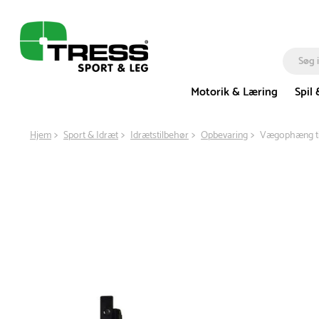
Motorik & Læring
Spil 
Hjem
Sport & Idræt
Idrætstilbehør
Opbevaring
Vægophæng til