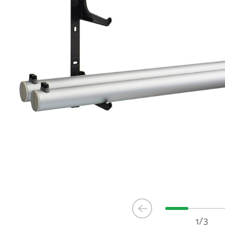
Item
1
1/3
of