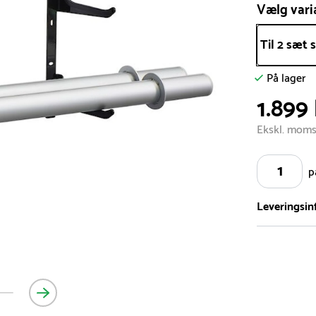
Vælg vari
Til 2 sæt 
På lager
1.899 
Ekskl. mom
p
Leveringsin
Vi har et st
5.000 forske
- Leveringst
- Leveringsti