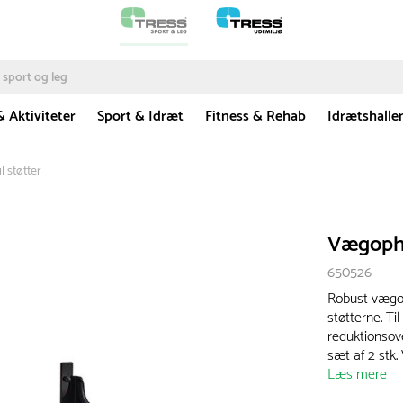
& Aktiviteter
Sport & Idræt
Fitness & Rehab
Idrætshalle
 støtter
Vægophæ
650526
Robust vægo
støtterne. Ti
reduktionsove
sæt af 2 stk
Læs mere