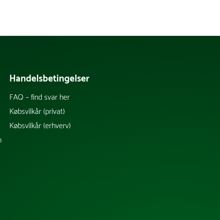
Handelsbetingelser
FAQ – find svar her
k
Købsvilkår (privat)
Købsvilkår (erhverv)
b