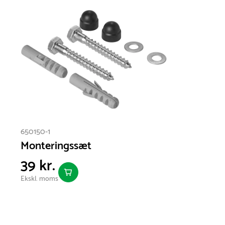
650150-1
Monteringssæt
39 kr.
Ekskl. moms