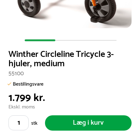
Item
1
Winther Circleline Tricycle 3-
of
hjuler, medium
3
55100
Bestillingsvare
1.799 kr.
Ekskl. moms
Læg i kurv
stk