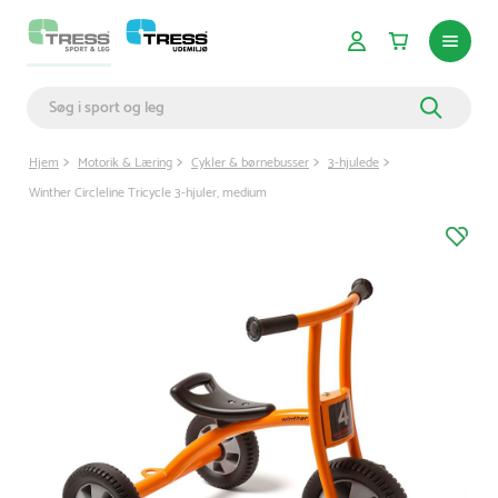
Hjem
Motorik & Læring
Cykler & børnebusser
3-hjulede
Winther Circleline Tricycle 3-hjuler, medium