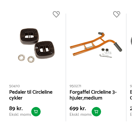
Sædehøjde :
34 cm
Anbefalet alder :
3-6 år
Farve:
Orange
Netto vægt:
9 kg
50410
950271
9
Pedaler til Circleline
Forgaffel Circleline 3-
cykler
hjuler,medium
C
89 kr.
699 kr.
Ekskl. moms
Ekskl. moms
E