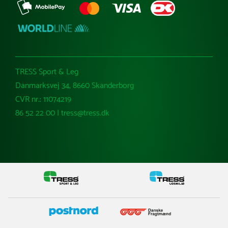
TRESS Sport & Leg
Danmarksvej 34, 8660 Skanderborg
CVR nr.: 11074219
86 52 22 00 | tress@tress.dk