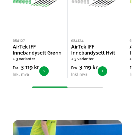
684127
684124
68
AirTek IFF
AirTek IFF
Ai
Innebandysett Grønn
Innebandysett Hvit
In
+ 3 varianter
+ 3 varianter
+ 3
3 119 kr
3 119 kr
Fra
Fra
Fr
Inkl. mva
Inkl. mva
Ink