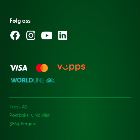
Produktnyheter
FAQ - Ofte stilte spørsmål
Referanseprosjekt
Følg oss
Guider & tips
Kataloger
Varemerker
Tress AS
Postboks 7, Nordås
5864 Bergen