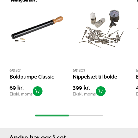
Mængderabat
uger. Leveringstiden kan dog være længere i højsæsonen.
651801
651803
6
Boldpumpe Classic
Nippelsæt til bolde
69 kr.
399 kr.
Ekskl. moms
Ekskl. moms
E