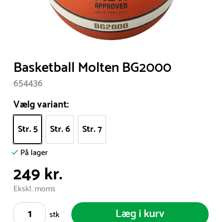
Item
Basketball Molten BG2000
1
654436
of
1
Vælg variant:
Str. 5
Str. 6
Str. 7
På lager
249 kr.
Ekskl. moms
Læg i kurv
stk