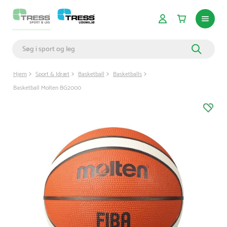
Hjem
Sport & Idræt
Basketball
Basketballs
Basketball Molten BG2000