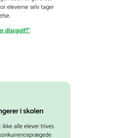
or eleverne selv tager
else.
r discgolf?'
.
ngerer i skolen
ikke alle elever trives
er konkurrenceprægede