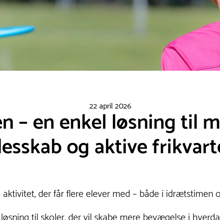
22 april 2026
en – en enkel løsning til
lesskab og aktive frikvart
 aktivitet, der får flere elever med – både i idrætstimen o
 løsning til skoler, der vil skabe mere bevægelse i hver