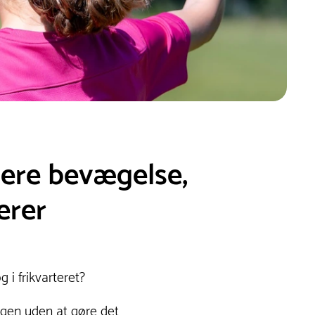
 mere bevægelse,
erer
g i frikvarteret?
dagen uden at gøre det