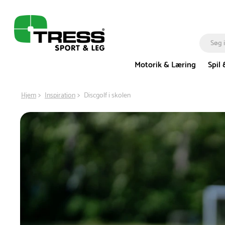
Motorik & Læring
Spil 
Hjem
Inspiration
Discgolf i skolen