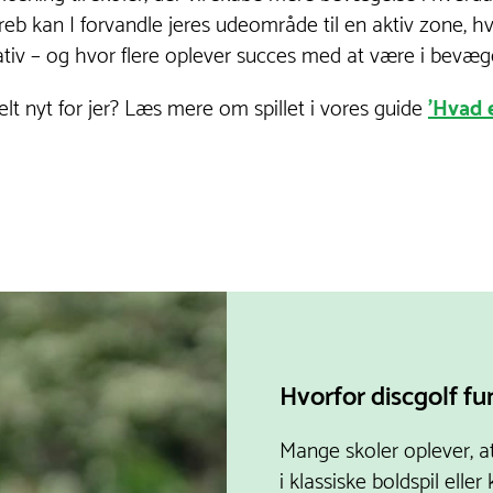
reb kan I forvandle jeres udeområde til en aktiv zone, hv
iativ – og hvor flere oplever succes med at være i bevæg
helt nyt for jer? Læs mere om spillet i vores guide
'Hvad e
Hvorfor discgolf fu
Mange skoler oplever, at 
i klassiske boldspil ell