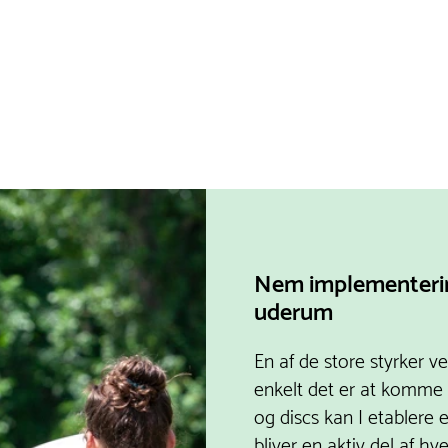
Nem implementerin
uderum
En af de store styrker ve
enkelt det er at komme 
og discs kan I etablere 
bliver en aktiv del af hv