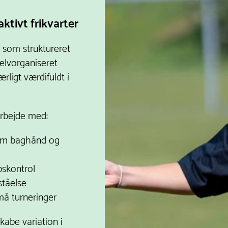
aktivt frikvarter
 som struktureret
elvorganiseret
ærligt værdifuldt i
arbejde med:
som baghånd og
pskontrol
ståelse
å turneringer
skabe variation i