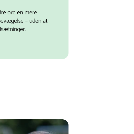
dre ord en mere
 bevægelse – uden at
dsætninger.