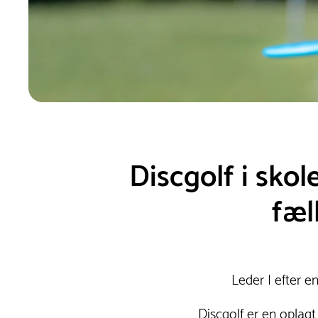
Discgolf i skol
fæl
Leder I efter en
Discgolf er en oplagt