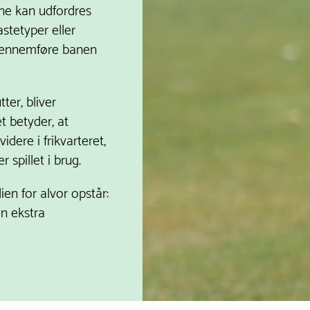
rne kan udfordres
tetyper eller
 gennemføre banen
ter, bliver
t betyder, at
videre i frikvarteret,
 spillet i brug.
en for alvor opstår:
n ekstra