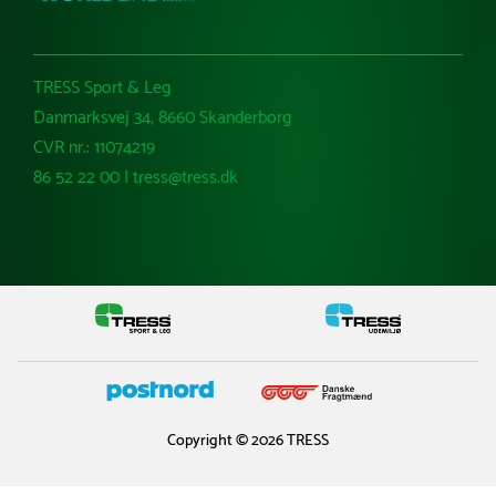
TRESS Sport & Leg
Danmarksvej 34, 8660 Skanderborg
CVR nr.: 11074219
86 52 22 00 | tress@tress.dk
Copyright © 2026 TRESS