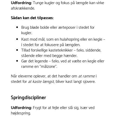
Udfordring:
Tunge kugler og fokus på længde kan virke
afskrækkende.
Sådan kan det tilpasses:
Brug bløde bolde eller ærteposer i stedet for
kugler.
Kast mod mål, som en hulahopring eller en kegle –
i stedet for at fokusere på længden.
Tillad forskellige kasteteknikker – f.eks. siddende,
stående eller med begge hænder.
Gør det legende – f.eks. ved at vælte en kegle eller
ramme en "målzone".
Når eleverne oplever, at det handler om
at ramme
i
stedet for
at
kaste længst
, bliver kast langt sjovere.
Springdiscipliner
Udfordring:
Frygt for at fejle eller slå sig, især ved
højdespring.