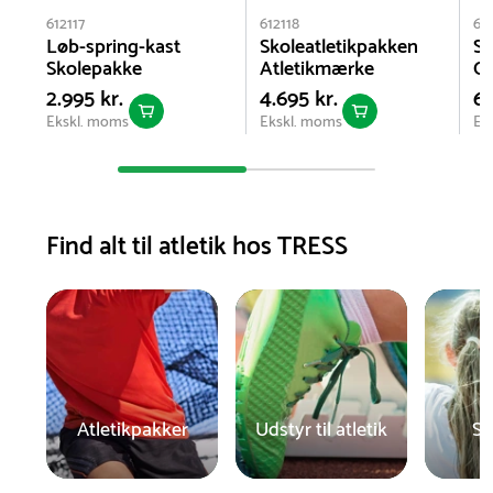
612117
612118
612
Løb-spring-kast
Skoleatletikpakken
Sk
Skolepakke
Atletikmærke
O
2.995 kr.
4.695 kr.
6.
Ekskl. moms
Ekskl. moms
Ek
Find alt til atletik hos TRESS
Atletikpakker
Udstyr til atletik
Sp