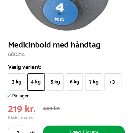
Item
Medicinbold med håndtag
1
680214
of
1
Vælg variant:
3 kg
4 kg
5 kg
6 kg
7 kg
+3
På lager
219 kr.
449 kr.
Ekskl. moms
Læg i kurv