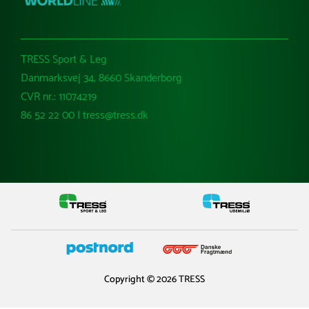
TRESS Sport & Leg
Danmarksvej 34, 8660 Skanderborg
CVR nr.: 11074219
86 52 22 00 | tress@tress.dk
Copyright © 2026 TRESS