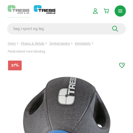
Hjem
Fitness & Rehab
Styrketræning
Kettlebells
Medicinbold med håndtag
51
%