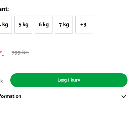
ant:
4 kg
5 kg
6 kg
7 kg
+3
.
799 kr.
s
Læg i kurv
tk
formation
ort og effektivt lager på ca. 6.000 kvadratmeter med mere end
llige produkter på hylderne til omgående levering.
iden på lagervarer er i Danmark normalt 1-3 hverdage