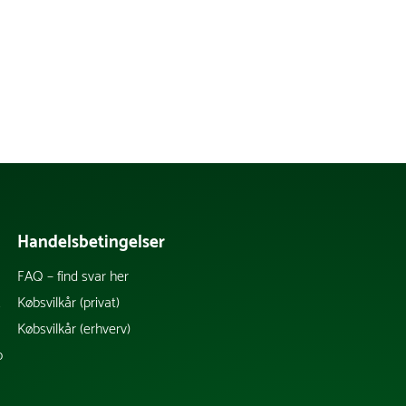
Handelsbetingelser
FAQ – find svar her
k
Købsvilkår (privat)
Købsvilkår (erhverv)
b