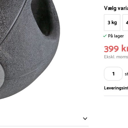
Vælg vari
3 kg
På lager
399 kr
Ekskl. mom
s
Leveringsin
Vi har et st
5.000 forske
- Leveringst