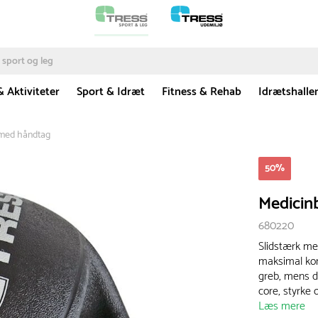
& Aktiviteter
Sport & Idræt
Fitness & Rehab
Idrætshalle
 med håndtag
50
%
Medicin
680220
Slidstærk me
maksimal kon
greb, mens d
core, styrke
Læs mere