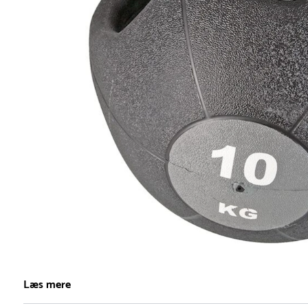
Item
1
Læs mere
of