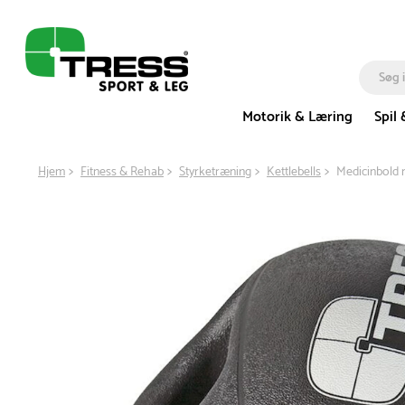
Motorik & Læring
Spil 
Hjem
Fitness & Rehab
Styrketræning
Kettlebells
Medicinbold