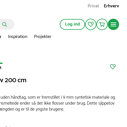
Privat
Erhverv
Log ind
n
Inspiration
Projekter
t
ov 200 cm
v uden håndtag, som er fremstillet i 9 mm syntetisk materiale og
eltede ender så det ikke flosser under brug. Dette sjippetov
længden og er til de yngste brugere.