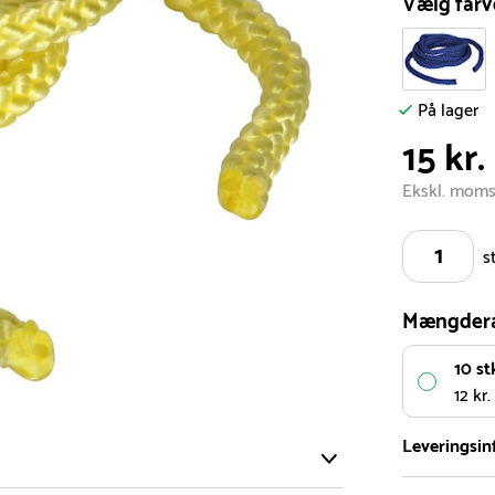
Vælg farv
På lager
15 kr.
Ekskl. mom
s
Mængder
10 st
12 kr.
Leveringsin