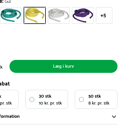
e:
Gul
+5
s
Læg i kurv
tk
abat
k
30 stk
50 stk
 pr. stk
10 kr. pr. stk
8 kr. pr. stk
formation