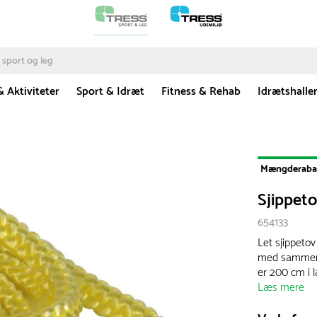
& Aktiviteter
Sport & Idræt
Fitness & Rehab
Idrætshalle
Mængderaba
Sjippet
654133
Let sjippeto
med sammensm
er 200 cm i 
Læs mere