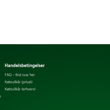
Handelsbetingelser
FAQ – find svar her
k
Købsvilkår (privat)
Købsvilkår (erhverv)
b