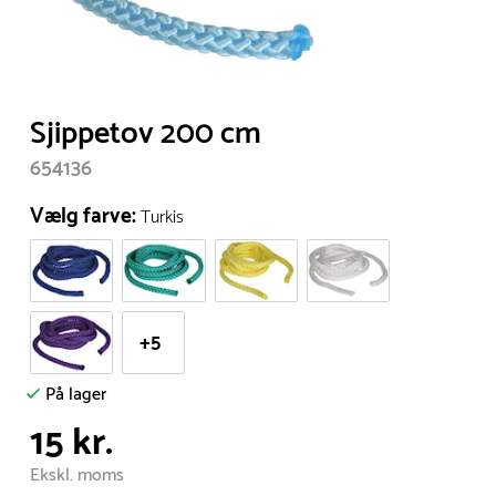
Item
Sjippetov 200 cm
1
654136
of
1
Vælg farve:
Turkis
+5
På lager
15 kr.
Ekskl. moms