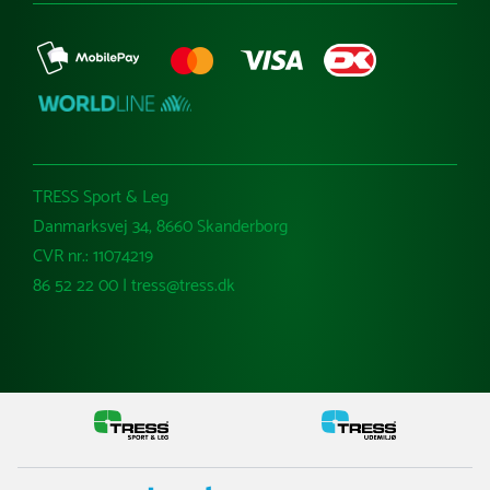
TRESS Sport & Leg
Danmarksvej 34, 8660 Skanderborg
CVR nr.: 11074219
86 52 22 00 | tress@tress.dk