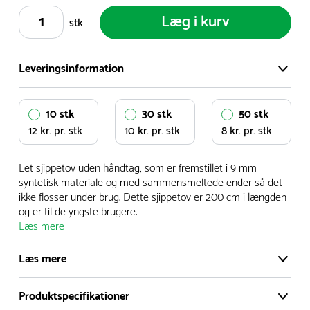
Læg i kurv
stk
Leveringsinformation
Vi har et stort og effektivt lager på ca. 6.000 kvadratmeter
10 stk
30 stk
50 stk
med mere end 5.000 forskellige produkter på hylderne til
12 kr. pr. stk
10 kr. pr. stk
8 kr. pr. stk
omgående levering.
Let sjippetov uden håndtag, som er fremstillet i 9 mm
- Leveringstiden på lagervarer er i Danmark normalt 1-3
syntetisk materiale og med sammensmeltede ender så det
hverdage
ikke flosser under brug. Dette sjippetov er 200 cm i længden
- Leveringstiden på specialvarer og bestillingsvarer oplyses
og er til de yngste brugere.
Læs mere
ved bestilling
- I tilfælde af restordre vil kundeservice kontakte dig via e-
Læs mere
mail eller telefon med information om forventet
leveringstidspunkt
Produktspecifikationer
Let sjippetov uden håndtag, som er fremstillet i 9