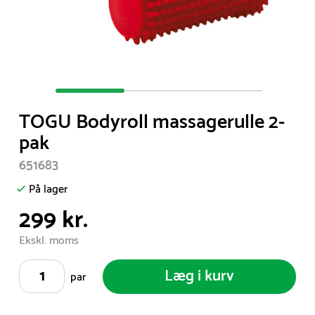
Item
1
TOGU Bodyroll massagerulle 2-
of
pak
3
651683
På lager
299 kr.
Ekskl. moms
Læg i kurv
par