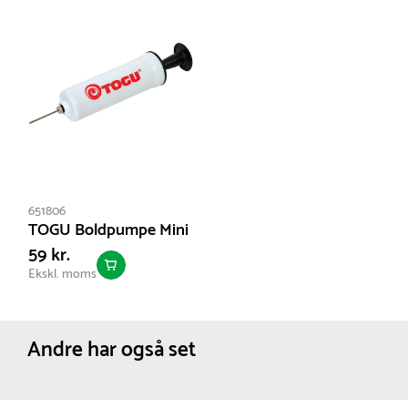
651806
TOGU Boldpumpe Mini
59 kr.
Ekskl. moms
Andre har også set