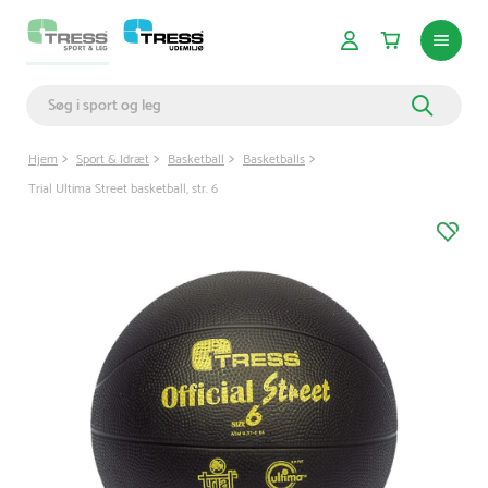
Hjem
Sport & Idræt
Basketball
Basketballs
Trial Ultima Street basketball, str. 6