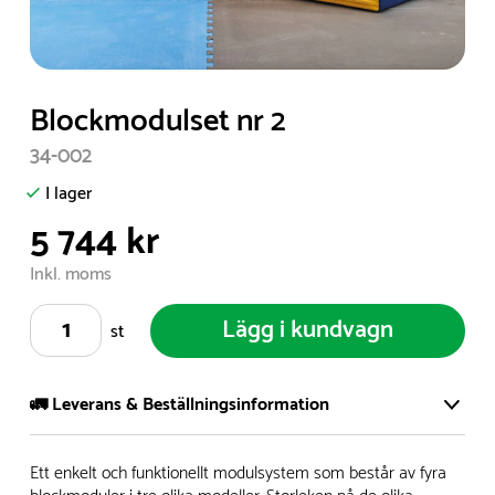
Item
Blockmodulset nr 2
1
34-002
of
1
I lager
5 744 kr
Inkl. moms
Lägg i kundvagn
st
🚛 Leverans & Beställningsinformation
Vi har ett stort och modernt lager på över 8.000 kvm och
Ett enkelt och funktionellt modulsystem som består av fyra