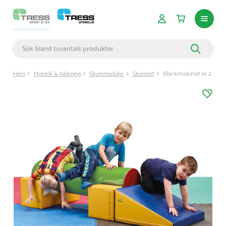
Hem
Motorik & Inlärning
Skummoduler
Skumset
Blockmodulset nr 2