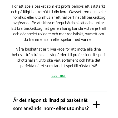
För att spela basket som ett proffs behövs ett slitstarkt
och pålitligt basketnät till din korg. Oavsett om du spelar
inomhus eller utomhus är ett hållbart nät till basketkorg
avgörande för att klara många hårda skott och dunkar.
Ett bra basketkorg nät ger en härlig känsla vid varje träff
och gör spelet roligare och mer realistiskt, oavsett om
du tränar ensam eller spelar med vänner.
Våra basketnät är tillverkade för att möta alla dina
behov – från träning i trädgården till professionellt spel i
idrottshallar. Utforska vårt sortiment och hitta det
perfekta nätet som tar ditt spel till nästa nivå!
Läs mer
Basketkorg nät för utomhus- och
inomhusbruk
Är det någon skillnad på basketnät
Vi erbjuder ett brett sortiment av basketnät utomhus
som används inom- eller utomhus?
som är tillverkade i robusta material som klarar tuffa
väderförhållanden. Våra klassiska nylonmodeller är