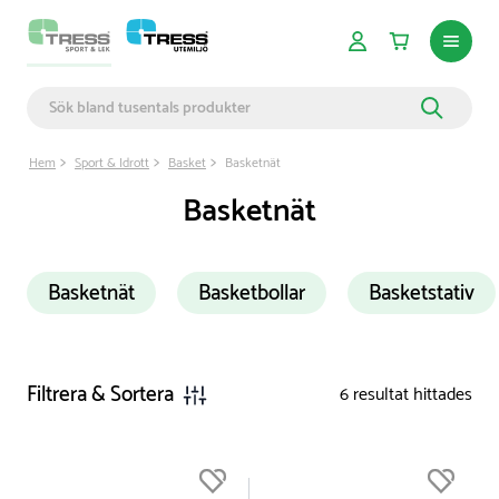
Hem
Sport & Idrott
Basket
Basketnät
Basketnät
Basketnät
Basketbollar
Basketstativ
Filtrera & Sortera
6
resultat hittades
Du är nu högst upp i listan