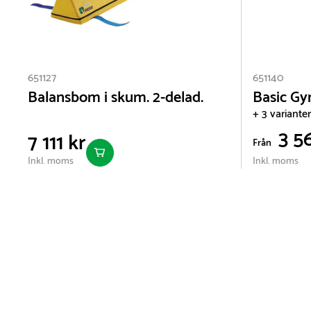
651127
651140
Balansbom i skum. 2-delad.
Basic G
+ 3 varianter
3 56
7 111 kr
Från
Inkl. moms
Inkl. moms