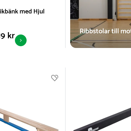
ikbänk med Hjul
Ribbstolar till m
9 kr