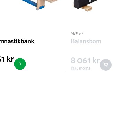
651178
ymnastikbänk
Balansbom
1 kr
8 061 kr
Inkl. moms