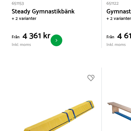
snabba leveranser.
651153
651122
Steady Gymnastikbänk
Gymnast
+ 2 varianter
+ 2 varianter
4 361 kr
4 61
Från
Från
Inkl. moms
Inkl. moms