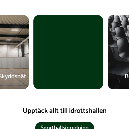
Skyddsnät
B
Upptäck allt till idrottshallen
Sporthallsinredning