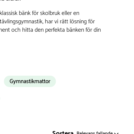
assisk bänk för skolbruk eller en
ävlingsgymnastik, har vi rätt lösning för
iment och hitta den perfekta bänken för din
Gymnastikmattor
l
r på
Sortera
Relevans fallande