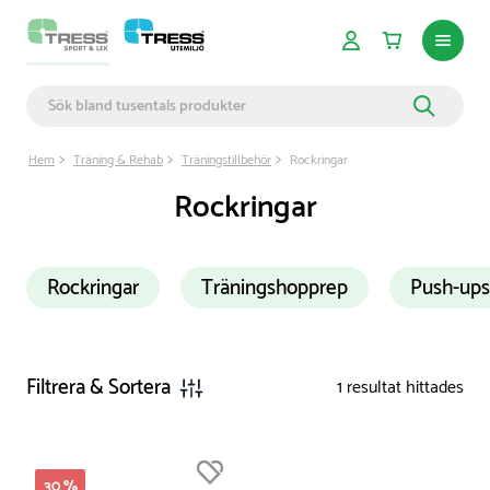
Hem
Träning & Rehab
Träningstillbehör
Rockringar
Rockringar
Rockringar
Träningshopprep
Push-ups
Filtrera & Sortera
1
resultat hittades
Du är nu högst upp i listan
30 %