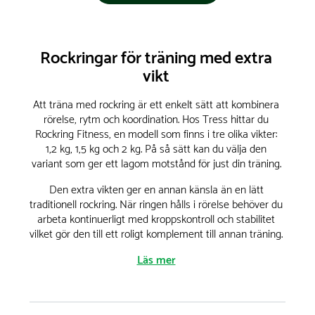
Rockringar för träning med extra
vikt
Att träna med rockring är ett enkelt sätt att kombinera
rörelse, rytm och koordination. Hos Tress hittar du
Rockring Fitness, en modell som finns i tre olika vikter:
1,2 kg, 1,5 kg och 2 kg. På så sätt kan du välja den
variant som ger ett lagom motstånd för just din träning.
Den extra vikten ger en annan känsla än en lätt
traditionell rockring. När ringen hålls i rörelse behöver du
arbeta kontinuerligt med kroppskontroll och stabilitet
vilket gör den till ett roligt komplement till annan träning.
Läs mer
Träna med rockring