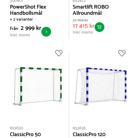
300901
653922
PowerShot Flex
Smartlift ROBO
Handbollsmål
Allroundmål
+ 2 varianter
21 769 kr
17 415 kr
2 999 kr
Från
Inkl. moms
Inkl. moms
653630
653636
ClassicPro 50
ClassicPro 120