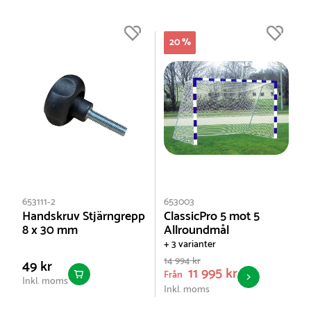
20 %
653111-2
653003
Handskruv Stjärngrepp
ClassicPro 5 mot 5
8 x 30 mm
Allroundmål
+ 3 varianter
14 994 kr
49 kr
11 995 kr
Från
Inkl. moms
Inkl. moms