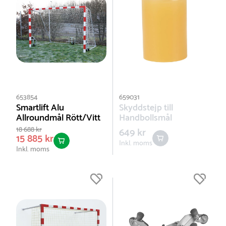
653854
659031
Smartlift Alu
Skyddstejp till
Allroundmål Rött/Vitt
Handbollsmål
18 688 kr
649 kr
15 885 kr
Inkl. moms
Inkl. moms