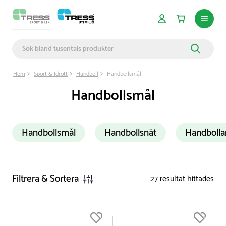
Hem
Sport & Idrott
Handboll
Handbollsmål
Handbollsmål
Handbollsmål
Handbollsnät
Handbolla
Filtrera & Sortera
27
resultat hittades
Du är nu högst upp i listan