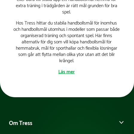
extra träning i trädgården är rätt mål grunden för bra
spel.
Hos Tress hittar du stabila handbollsmål för inomhus
och handbollsmål utomhus i modeller som passar både
organiserad träning och spontant spel. Här finns
alternativ för dig som vill köpa handbollsmål för
hemmabruk, mål för sporthallar och flexibla lösningar
som går att flytta mellan olika ytor utan att det blir
krångel.
Läs mer
Mål till handboll för spel inomhus
och utomhus
Att välja rätt handbollsmål handlar mer om miljön än
man kanske tror. Ett handbollsmål inomhus behöver
vara tryggt för spelare som rör sig snabbt och nära
Om Tress
målramen, samtidigt som det ska vara tillräckligt stabilt
för att stå kvar trots intensiva avslut. Utomhus är