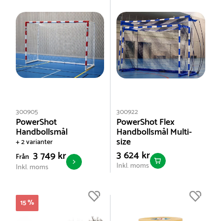
300905
300922
PowerShot
PowerShot Flex
Handbollsmål
Handbollsmål Multi-
size
+ 2 varianter
3 624 kr
3 749 kr
Från
Inkl. moms
Inkl. moms
15 %