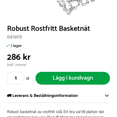
Item
Robust Rostfritt Basketnät
1
641905
of
1
I lager
286 kr
Inkl. moms
Lägg i kundvagn
st
🚛 Leverans & Beställningsinformation
Vi har ett stort och modernt lager på över 8.000 kvm och
Robust basketnät av rostfritt stål. Ett bra val till platser där