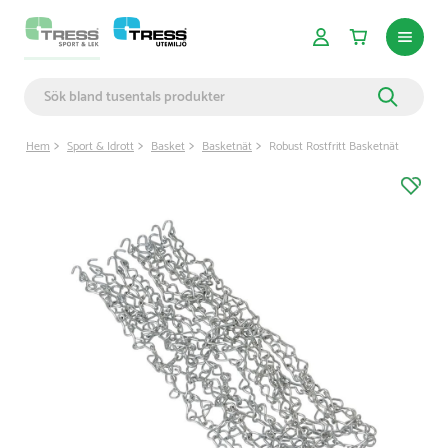
Hem
Sport & Idrott
Basket
Basketnät
Robust Rostfritt Basketnät