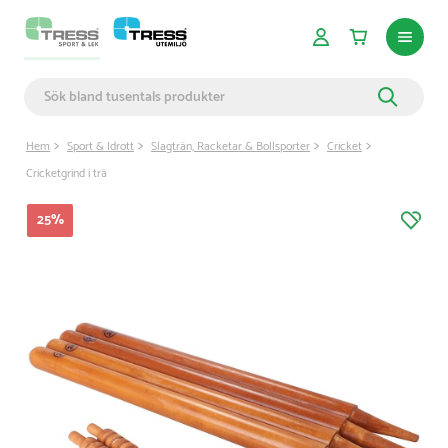
Hem
Sport & Idrott
Slagträn, Racketar & Bollsporter
Cricket
Cricketgrind i trä
25
%