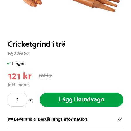
Item
Cricketgrind i trä
1
652260-2
of
1
I lager
121 kr
161 kr
Inkl. moms
Lägg i kundvagn
st
🚛 Leverans & Beställningsinformation