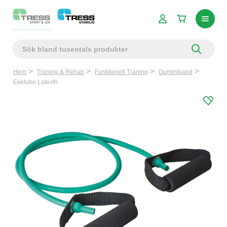
Hem
Träning & Rehab
Funktionell Träning
Gummiband
Exetube Latexfri