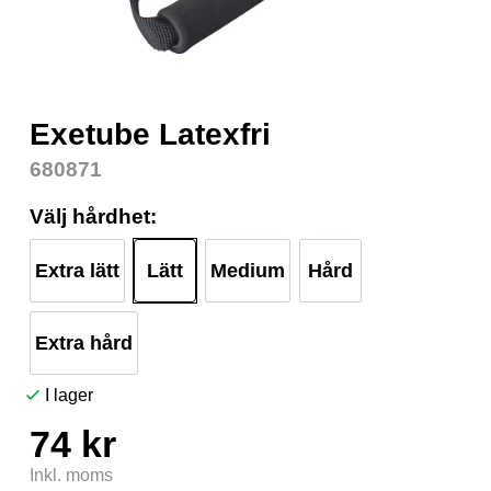
Item
Exetube Latexfri
1
of
680871
1
Välj hårdhet:
Extra lätt
Lätt
Medium
Hård
Extra hård
I lager
74 kr
Inkl. moms