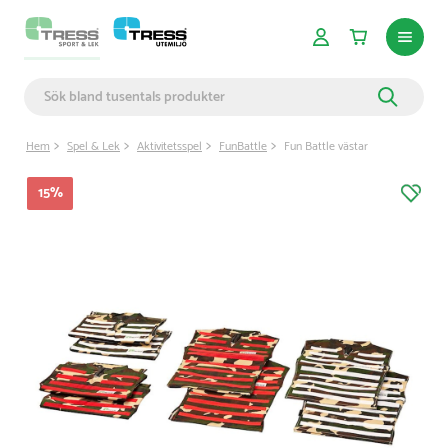
Hem
Spel & Lek
Aktivitetsspel
FunBattle
Fun Battle västar
15
%