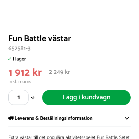
Item
Fun Battle västar
1
652581-3
of
1
I lager
1 912 kr
2 249 kr
Inkl. moms
Lägg i kundvagn
st
🚛 Leverans & Beställningsinformation
Vi har ett stort och modernt lager på över 8.000 kvm och
Extra västar till det populära aktivitetsspelet Fun Battle. Setet