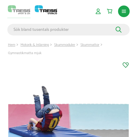
Hem
Motorik & Inlärning
Skummoduler
Skummattor
Gymnastikmatta mjuk