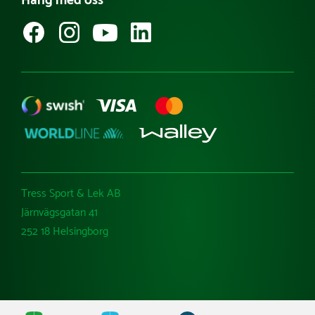
Häng med oss
Hitta din säljare
Besök Tress Utemiljö
Ångra köp
Tress Sport & Lek AB
Järnvägsgatan 41
252 18 Helsingborg