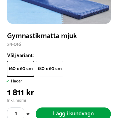
Item
Gymnastikmatta mjuk
1
34-016
of
1
Välj variant:
160 x 60 cm
180 x 60 cm
I lager
1 811 kr
Inkl. moms
Lägg i kundvagn
st