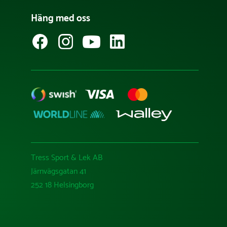
Häng med oss
Tress Sport & Lek AB
Järnvägsgatan 41
252 18 Helsingborg