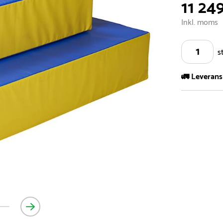
11 24
Inkl. moms
s
🚛 Leverans
Vi har ett s
5.000 olika 
vårt sortimen
- Leveransti
- Leveransti
för mer info
- Skulle en 
medför en le