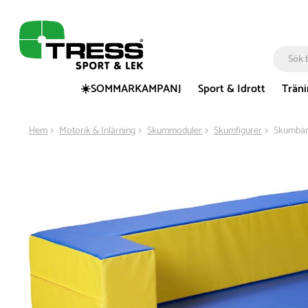
☀️SOMMARKAMPANJ
Sport & Idrott
Trän
Hem
Motorik & Inlärning
Skummoduler
Skumfigurer
Skumbän