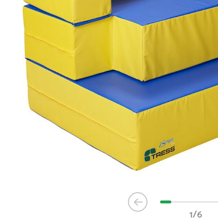
Item
1
1/6
of