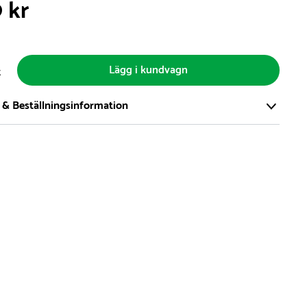
9 kr
Lägg i kundvagn
t
 & Beställningsinformation
tort och modernt lager på över 8.000 kvm och lagerhåller över
produkter för omgående leverans. Vi har över 98% på lager av
t, alltid.
den på lagervaror är normalt
5- 10 vardagar
den på specialvaror & beställningsvaror varierar, kontakta oss
produkt ta slut på lager så informerar vi om detta om det
verans som är längre än 2 arbetsveckor.