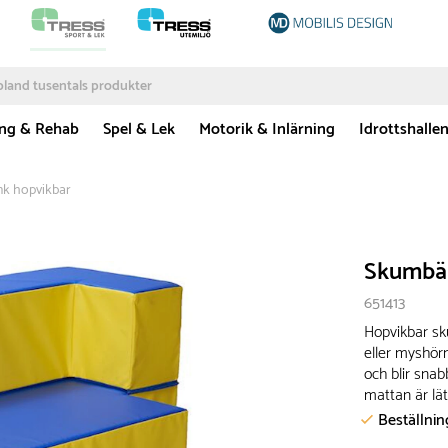
ing & Rehab
Spel & Lek
Motorik & Inlärning
Idrottshalle
k hopvikbar
Skumbän
651413
Hopvikbar s
eller myshör
och blir snab
mattan är lätt
Beställni