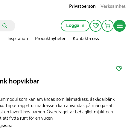
Privatperson
Verksamhet
Logga in
n
Inspiration
Produktnyheter
Kontakta oss
k hopvikbar
kummodul som kan användas som lekmadrass, åskådarbänk
na. Tripp-trapp-trullmadrassen kan användas på många sätt
bt en favorit hos barnen. Överdraget är behagligt mjukt och
 att flytta runt för en vuxen.
ngsvara