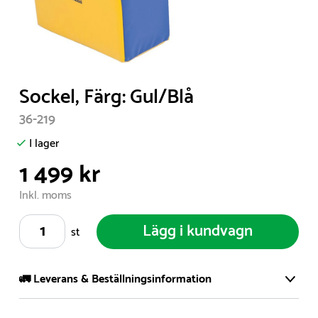
Item
Sockel, Färg: Gul/Blå
1
36-219
of
1
I lager
1 499 kr
Inkl. moms
Lägg i kundvagn
st
🚛 Leverans & Beställningsinformation