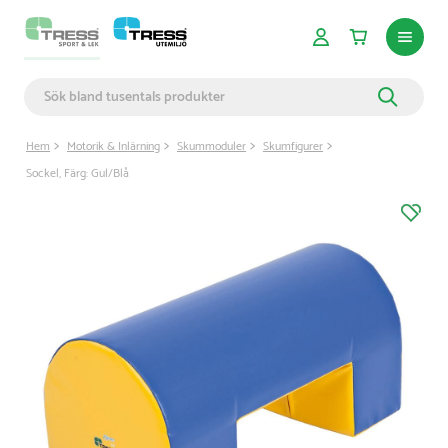
Hem
Motorik & Inlärning
Skummoduler
Skumfigurer
Sockel, Färg: Gul/Blå