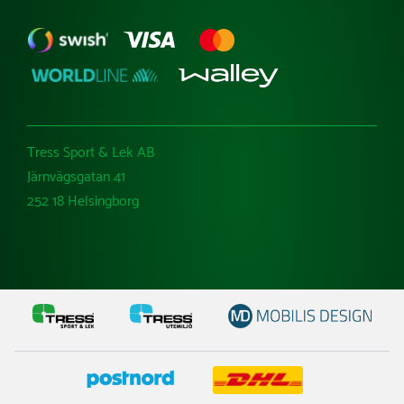
Tress Sport & Lek AB
Järnvägsgatan 41
252 18 Helsingborg