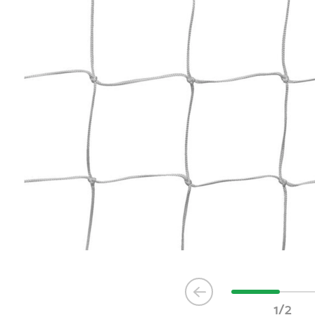
Item
1
1/2
of