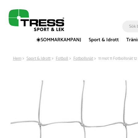
☀️SOMMARKAMPANJ
Sport & Idrott
Trän
Hem
Sport & Idrott
Fotboll
Fotbollsnät
11 mot 11 Fotbollsnät 