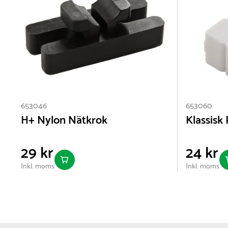
653046
653060
H+ Nylon Nätkrok
Klassisk
29 kr
24 kr
Inkl. moms
Inkl. moms