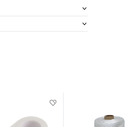
Vi gör allt v
möjligt och e
lastbilarna.
r
Färg
cm
Vit
:
200 cm
 :
80 cm
m
:
0.3