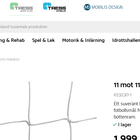
ing & Rehab
Spel & Lek
Motorik & Inlärning
Idrottshalle
12 cm maskor
11 mot 1
653230-1
Ett suveränt 
fotbollsmål. 
bottenram.
I lager
1 999