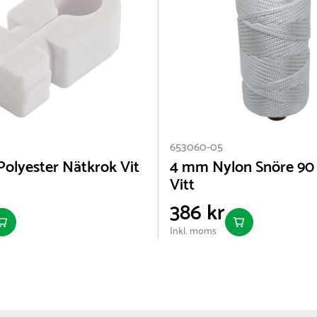
653060-05
 Polyester Nätkrok Vit
4 mm Nylon Snöre 90
Vitt
386 kr
Inkl. moms