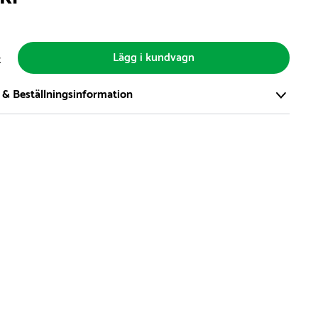
Lägg i kundvagn
t
 & Beställningsinformation
tort och modernt lager på över 8.000 kvm och lagerhåller över
produkter för omgående leverans. Vi har över 98% på lager av
t, alltid.
den på lagervaror är normalt
5- 10 vardagar
den på specialvaror & beställningsvaror varierar, kontakta oss
produkt ta slut på lager så informerar vi om detta om det
verans som är längre än 2 arbetsveckor.