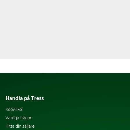
Handla på Tress
Köpvillkor
Vanliga frågor
Hitta din säljare