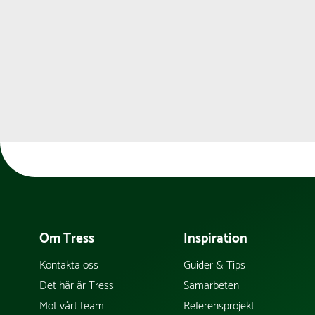
Om Tress
Inspiration
Kontakta oss
Guider & Tips
Det här är Tress
Samarbeten
Möt vårt team
Referensprojekt