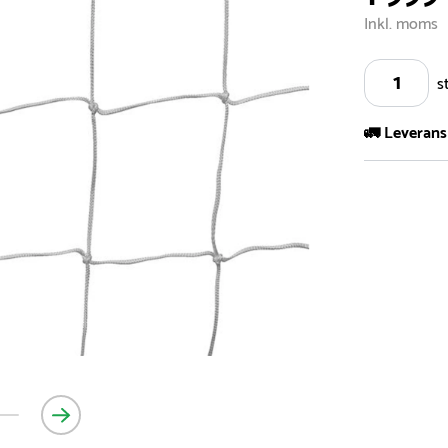
Inkl. moms
s
🚛 Leverans
Vi har ett s
5.000 olika 
vårt sortimen
- Leveransti
- Leveransti
för mer info
- Skulle en 
medför en le