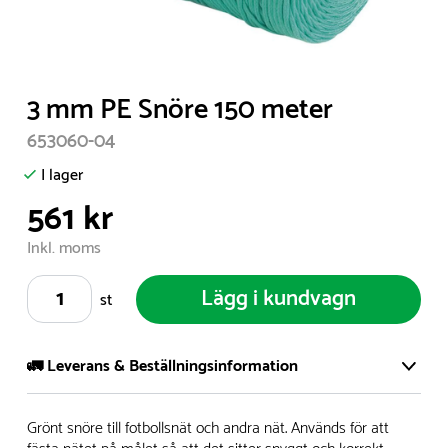
Item
3 mm PE Snöre 150 meter
1
653060-04
of
1
I lager
561 kr
Inkl. moms
Lägg i kundvagn
st
🚛 Leverans & Beställningsinformation
Vi har ett stort och modernt lager på över 8.000 kvm och
Grönt snöre till fotbollsnät och andra nät. Används för att