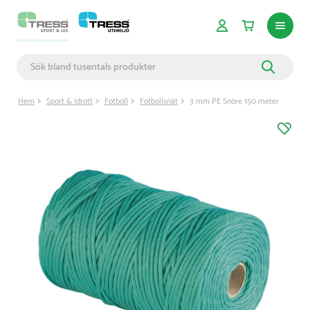
Hem
Sport & Idrott
Fotboll
Fotbollsnät
3 mm PE Snöre 150 meter