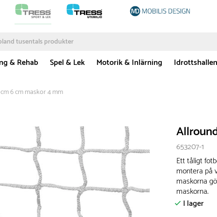
ing & Rehab
Spel & Lek
Motorik & Inlärning
Idrottshalle
0 cm 6 cm maskor 4 mm
Allroun
653207-1
Ett tåligt fo
montera på v
maskorna gör 
maskorna.
I lager