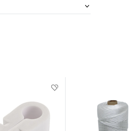
Vi gör allt v
r
Färg
möjligt och e
cm
Vit
:
200 cm
lastbilarna.
 :
80 cm
m
:
0.4