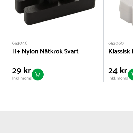
653046
653060
H+ Nylon Nätkrok Svart
Klassisk
29 kr
24 kr
Inkl. moms
Inkl. moms