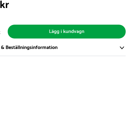
 kr
Lägg i kundvagn
t
 & Beställningsinformation
tort och modernt lager på över 8.000 kvm och lagerhåller över
produkter för omgående leverans. Vi har över 98% på lager av
t, alltid.
den på lagervaror är normalt
5- 10 vardagar
den på specialvaror & beställningsvaror varierar, kontakta oss
produkt ta slut på lager så informerar vi om detta om det
verans som är längre än 2 arbetsveckor.