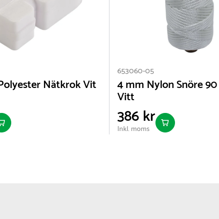
653060-05
 Polyester Nätkrok Vit
4 mm Nylon Snöre 90
Vitt
386 kr
Inkl. moms