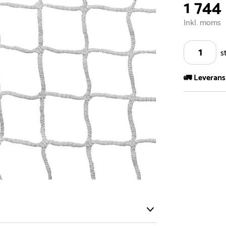
1 744
Inkl. moms
s
🚛 Leverans
Vi har ett s
5.000 olika 
vårt sortimen
- Leveransti
- Leveransti
för mer info
- Skulle en 
medför en le