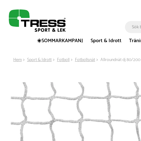
☀️SOMMARKAMPANJ
Sport & Idrott
Trän
Hem
Sport & Idrott
Fotboll
Fotbollsnät
Allroundnät dj 80/20