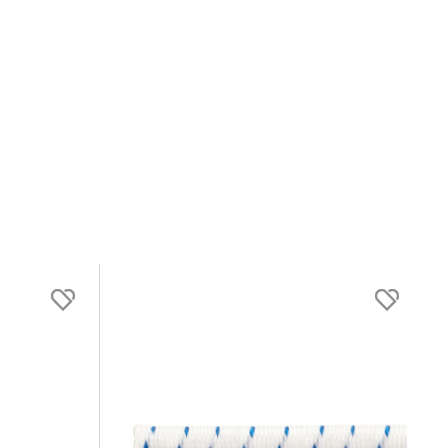
i kan för att leveranserna ska ha så lite miljöpåverkan som
n del i detta är att samla order för att alltid fylla upp