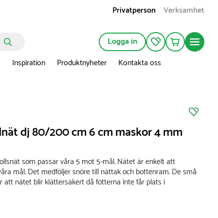
Privatperson
Verksamhet
Logga in
n
Inspiration
Produktnyheter
Kontakta oss
dnät dj 80/200 cm 6 cm maskor 4 mm
tbollsnät som passar våra 5 mot 5-mål. Nätet är enkelt att
åra mål. Det medföljer snöre till nättak och bottenram. De små
att nätet blir klättersäkert då fötterna inte får plats i