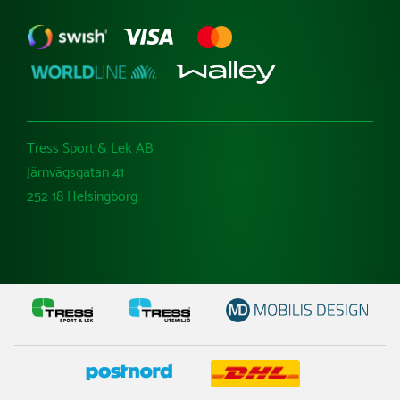
Tress Sport & Lek AB
Järnvägsgatan 41
252 18 Helsingborg