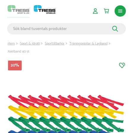
Hem
Sport & Idrott
Sporttillbehör
Träningsvästar & Lagband
Axelband 40 st
20
%