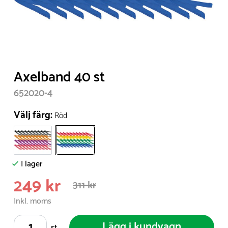
Item
Axelband 40 st
1
652020-4
of
1
Välj färg:
Röd
I lager
249 kr
311 kr
Inkl. moms
Lägg i kundvagn
st