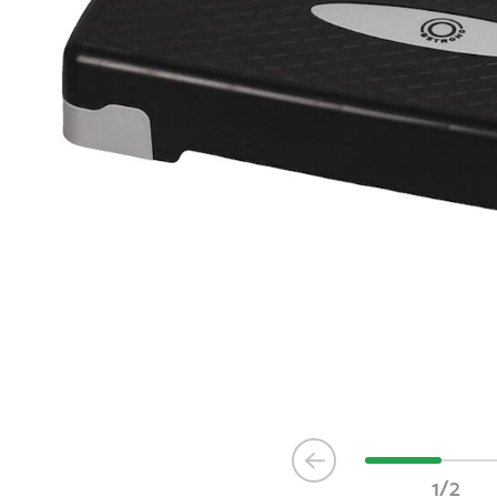
Item
1
1/2
of