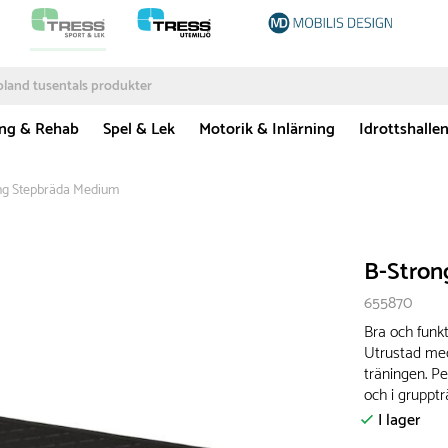
ing & Rehab
Spel & Lek
Motorik & Inlärning
Idrottshalle
ng Stepbräda Medium
B-Stron
655870
Bra och funkt
Utrustad med 
träningen. Per
och i grupptr
I lager