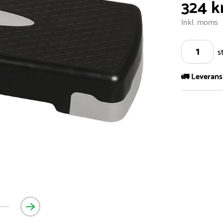
324 k
Inkl. moms
s
🚛 Leverans
Vi har ett s
5.000 olika 
vårt sortimen
- Leveransti
- Leveransti
för mer info
- Skulle en 
medför en le