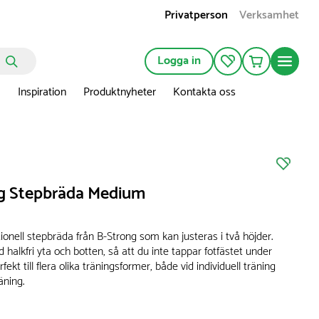
Privatperson
Verksamhet
Logga in
n
Inspiration
Produktnyheter
Kontakta oss
g Stepbräda Medium
ionell stepbräda från B-Strong som kan justeras i två höjder.
halkfri yta och botten, så att du inte tappar fotfästet under
fekt till flera olika träningsformer, både vid individuell träning
äning.