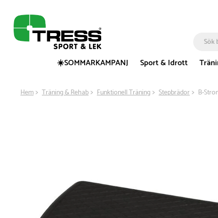
☀️SOMMARKAMPANJ
Sport & Idrott
Trän
Hem
Träning & Rehab
Funktionell Träning
Stepbrädor
B-Stro