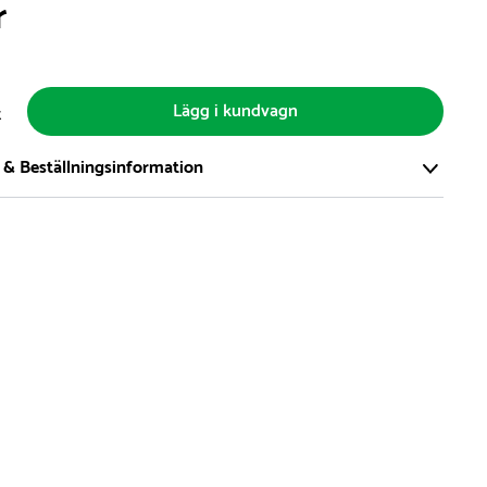
r
Lägg i kundvagn
t
 & Beställningsinformation
tort och modernt lager på över 8.000 kvm och lagerhåller över
produkter för omgående leverans. Vi har över 98% på lager av
t, alltid.
den på lagervaror är normalt
5- 10 vardagar
den på specialvaror & beställningsvaror varierar, kontakta oss
produkt ta slut på lager så informerar vi om detta om det
verans som är längre än 2 arbetsveckor.