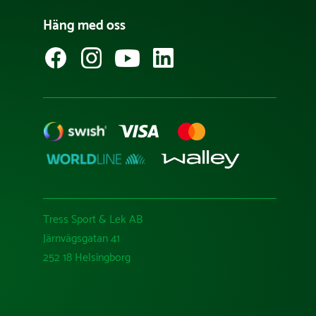
Häng med oss
Tress Sport & Lek AB
Järnvägsgatan 41
252 18 Helsingborg