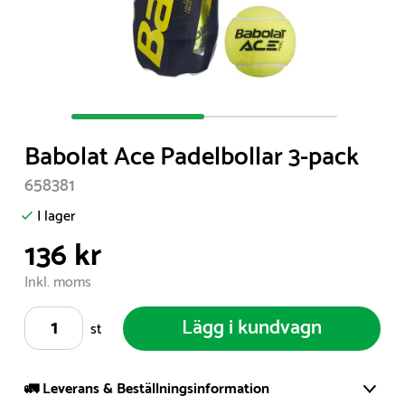
Item
1
Babolat Ace Padelbollar 3-pack
of
2
658381
I lager
136 kr
Inkl. moms
Lägg i kundvagn
st
🚛 Leverans & Beställningsinformation