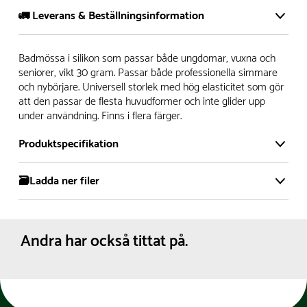
🚛 Leverans & Beställningsinformation
Vi har ett stort och modernt lager på över 8.000 kvm och
Badmössa i silikon som passar både ungdomar, vuxna och
lagerhåller över 5.000 olika produkter för omgående
seniorer, vikt 30 gram. Passar både professionella simmare
och nybörjare. Universell storlek med hög elasticitet som gör
leverans. Vi har över 98% på lager av vårt sortiment, alltid.
att den passar de flesta huvudformer och inte glider upp
under användning. Finns i flera färger.
- Leveranstiden på lagervaror är normalt
5- 10 vardagar
- Leveranstiden på specialvaror & beställningsvaror varierar,
Produktspecifikation
kontakta oss för mer info
- Skulle en produkt ta slut på lager så informerar vi om
🗃️Ladda ner filer
Material:
Silikon
detta om det medför en leverans som är längre än 2
Färg:
Blå
Produktdatablad
arbetsveckor.
Dimensioner:
Bredd :
18.5 cm
Höjd :
21 cm
Andra har också tittat på.
Nettovikt:
0.058 kg
Vi gör allt vi kan för att leveranserna ska ha så lite
miljöpåverkan som möjligt och en del i detta är att samla
order för att alltid fylla upp lastbilarna.