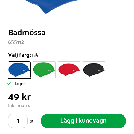
Item
Badmössa
1
655112
of
1
Välj färg:
Blå
I lager
49 kr
Inkl. moms
Lägg i kundvagn
st