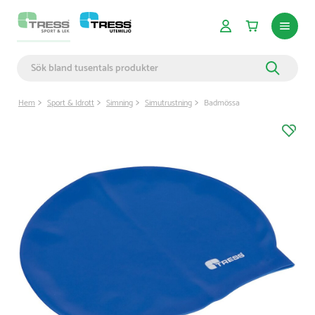
Hem
Sport & Idrott
Simning
Simutrustning
Badmössa