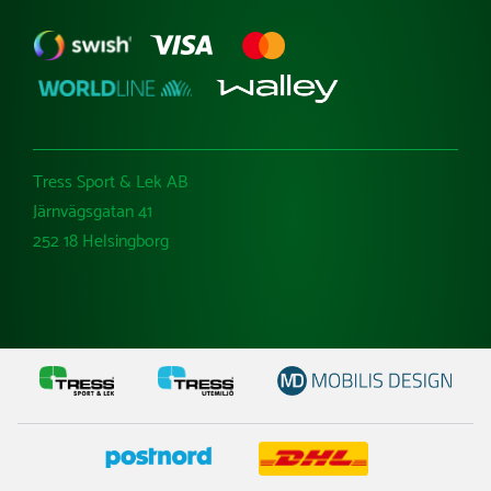
Tress Sport & Lek AB
Järnvägsgatan 41
252 18 Helsingborg