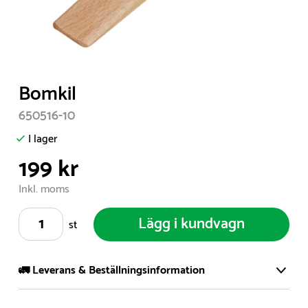
Item
Bomkil
1
650516-10
of
1
I lager
199 kr
Inkl. moms
Lägg i kundvagn
st
🚛 Leverans & Beställningsinformation