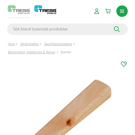
Hem
Idrottshallen
Sporthallsinredning
Bomsystem, Klätterrep & Ringar
Bomkil