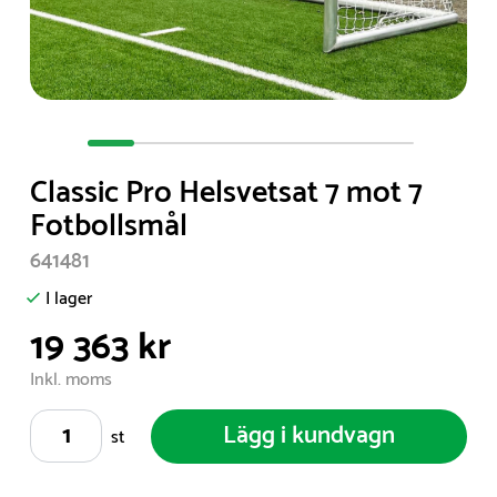
Item
1
Classic Pro Helsvetsat 7 mot 7
of
Fotbollsmål
7
641481
I lager
19 363 kr
Inkl. moms
Lägg i kundvagn
st