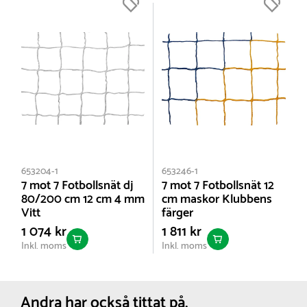
och klarar det nordiska klimatet året runt.
Nettovikt:
45 kg
Observera att fotbollsmålet levereras utan nät; vi
erbjuder flera olika alternativ beroende på om du
prioriterar maximal hållbarhet, särskild maskstorlek
eller färg.
653204-1
653246-1
7 mot 7 Fotbollsnät dj
7 mot 7 Fotbollsnät 12
80/200 cm 12 cm 4 mm
cm maskor Klubbens
Vitt
färger
1 074 kr
1 811 kr
Inkl. moms
Inkl. moms
Andra har också tittat på.