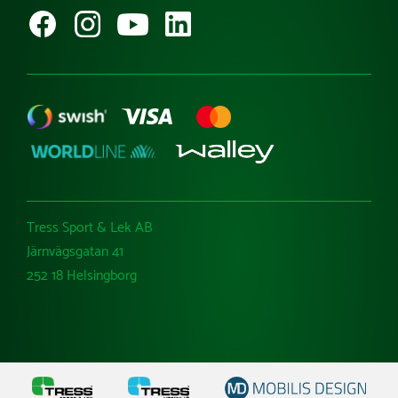
Besök Tress Utemiljö
Ångra köp
Tress Sport & Lek AB
Järnvägsgatan 41
252 18 Helsingborg