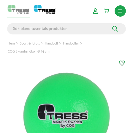
Hem
Sport & Idrott
Handboll
Handbollar
COG Skumhandboll Ø 14 cm