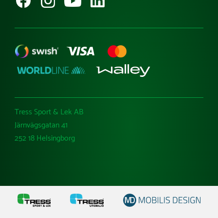
Tress Sport & Lek AB
Järnvägsgatan 41
252 18 Helsingborg