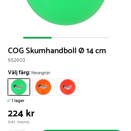
Item
1
COG Skumhandboll Ø 14 cm
of
3
652603
Välj färg:
Neongrön
I lager
224 kr
Inkl. moms