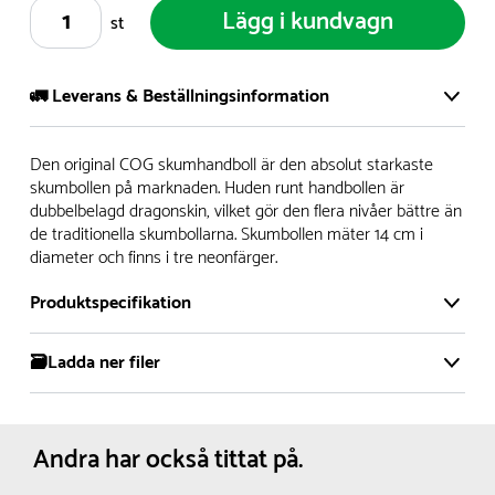
Lägg i kundvagn
st
🚛 Leverans & Beställningsinformation
Vi har ett stort och modernt lager på över 8.000 kvm och
Den original COG skumhandboll är den absolut starkaste
lagerhåller över 5.000 olika produkter för omgående
skumbollen på marknaden. Huden runt handbollen är
dubbelbelagd dragonskin, vilket gör den flera nivåer bättre än
leverans. Vi har över 98% på lager av vårt sortiment, alltid.
de traditionella skumbollarna. Skumbollen mäter 14 cm i
diameter och finns i tre neonfärger.
- Leveranstiden på lagervaror är normalt
5- 10 vardagar
- Leveranstiden på specialvaror & beställningsvaror varierar,
Produktspecifikation
kontakta oss för mer info
- Skulle en produkt ta slut på lager så informerar vi om
🗃️Ladda ner filer
Tillverkas enligt:
EN 71
detta om det medför en leverans som är längre än 2
Material:
Skum
Produktdatablad
arbetsveckor.
Färg:
Neon grön
Dimensioner:
Diameter :
14 cm
Andra har också tittat på.
Omkrets :
43 cm
Vi gör allt vi kan för att leveranserna ska ha så lite
Rekommenderad
6-7 år